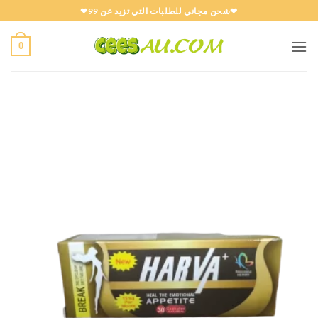
خطي
❤شحن مجاني للطلبات التي تزيد عن 99❤
لمحتوى
0