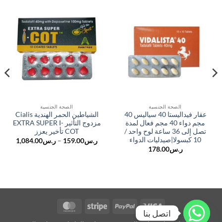
الصحة الجنسية
الصحة الجنسية
عقار فيداليستا 40 سياليس 40
الشياطين الحمر الهندية Cialis
مجم دواء 40 مجم فعال لمدة
مزدوج التأثير EXTRA SUPER I-
تصل إلى 36 ساعة لوح واحد /
COT تأخير يعزز
10 كبسولا|صيدليات الدواء
نطاق
ر.س
159.00
–
ر.س
1,084.00
السعر:
ر.س
178.00
من
خلال
MasterCard
Stripe
PayPal
Visa
اتصل بنا