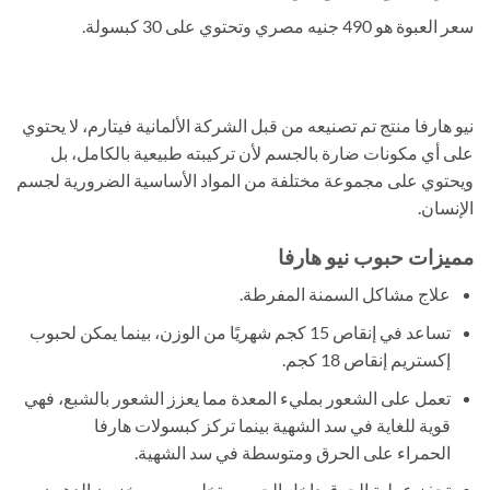
سعر العبوة هو 490 جنيه مصري وتحتوي على 30 كبسولة.
نيو هارفا منتج تم تصنيعه من قبل الشركة الألمانية فيتارم، لا يحتوي
على أي مكونات ضارة بالجسم لأن تركيبته طبيعية بالكامل، بل
ويحتوي على مجموعة مختلفة من المواد الأساسية الضرورية لجسم
الإنسان.
مميزات حبوب نيو هارفا
علاج مشاكل السمنة المفرطة.
تساعد في إنقاص 15 كجم شهريًا من الوزن، بينما يمكن لحبوب
إكستريم إنقاص 18 كجم.
تعمل على الشعور بمليء المعدة مما يعزز الشعور بالشبع، فهي
قوية للغاية في سد الشهية بينما تركز كبسولات هارفا
الحمراء على الحرق ومتوسطة في سد الشهية.
تحفز عملية الحرق داخل الجسم وتخلصه من مخزون الدهون