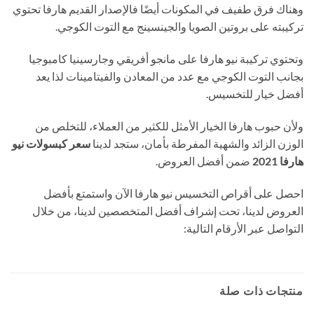
وهناك فرق طفيف في المكونات أيضًا فالإصدار القديم هارفا تحتوي
تركيبته على بروتين الصويا والجينسينج مع التوت الكوجي.
وتحتوي تركيبة نيو هارفا على مانجو أفريقي وجارسينيا كامبوجيا
بجانب التوت الكوجي مع عدد من المعادن والفيتامينات لذا يعد
أفضل خيار للتخسيس.
ولأن حبوب هارفا الخيار الأمثل للكثير من العملاء، للتخلص من
الوزن الزائد والشهية المفرطة بأمان، ستجد لدينا
سعر كبسولات نيو
هارفا 2021
ضمن أفضل العروض.
احصل على أقراص التخسيس نيو هارفا الآن واستمتع بأفضل
العروض لدينا، تحت إشراف أفضل المتخصصين لدينا، من خلال
التواصل عبر الأرقام التالية:
منتجات ذات صلة