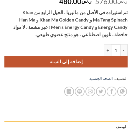
السعر
السعر
480.00
576.00
ر.س
ر.س
الأصلي
الحالي
تم استيراده في الأصل من ماليزيا ، الجيل الرابع من Khan
هو:
هو:
Ma Tang Spinach و Khan Ma Golden Candy و Han Ma
ر.س576.00.
ر.س480.00.
Energy Candy و Men’s Energy Candy ! غير مشعة ، لا مواد
حافظة ، تلوين اصطناعي ، هو منتج عضوي طبيعي.
كمية سبانخ عرق الحصان الذهب السكر الجيل الرابع عرق الحصان السكر الجينسنغ السكر ال
إضافة إلى السلة
التصنيف:
الصحة الجنسية
الوصف