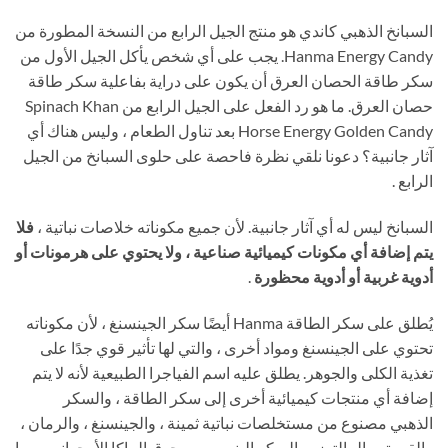
السبانخ الذهبي كاندي هو منتج الجيل الرابع من النسخة المطورة من
Hanma Energy Candy. يجب على أي شخص يأكل الجيل الأول من
سكر طاقة الحصان العرق أن يكون على دراية بفاعلية سكر طاقة
حصان العرق. ما هو رد الفعل على الجيل الرابع من Spinach Khan
Horse Energy Golden Candy بعد تناول الطعام ، وليس هناك أي
آثار جانبية؟ دعونا نلقي نظرة فاحصة على حلوى السبانخ من الجيل
الرابع .
السبانخ ليس له أي آثار جانبية. لأن جميع مكوناته خلاصات نباتية ،
فلا
يتم إضافة أي مكونات كيميائية صناعية ، ولا يحتوي على هرمونات أو
أدوية غربية أو أدوية محظورة
.
يُطلق على سكر الطاقة Hanma أيضًا سكر الجينسنغ ، لأن مكوناته
تحتوي على الجينسنغ ومواد أخرى ، والتي لها تأثير قوي جدًا على
تغذية الكلى والجوهر. يطلق عليه اسم الفياجرا الطبيعية لأنه لا يتم
إضافة أي منتجات كيميائية أخرى إلى سكر الطاقة ، والسكر
الذهبي مصنوع من مستخلصات نباتية ثمينة ، والجينسنغ ، والرمان ،
والقهوة ، والمالتوز ، والسكر البني ، ومسحوق الماكا الأرجواني ، وما