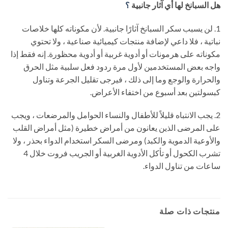
هل السبانخ لها أي آثار جانبية
؟
1. لن يسبب سكر السبانخ آثارًا جانبية. لأن مكوناته كلها خلاصات
نباتية ، فلا داعي لإضافة منتجات كيميائية صناعية ، ولا تحتوي
مكوناته على هرمونات أو أدوية غربية أو أدوية محظورة. إنه فقط إذا
واجه بعض المستخدمين لأول مرة ردود فعل سلبية مثل الحرق
والحرارة والوجع وما إلى ذلك ، فيرجى تقليل الجرعة وتناول
كبسولتين بعد أسبوع من اختفاء الأعراض.
2. يجب الانتباه قليلاً للأطفال والنساء الحوامل والمرضعات ، ويجب
على المرضى الذين يعانون من أمراض خطيرة (مثل أمراض القلب
والأوعية الدموية والكبد) ومرضى السكر استخدام الدواء بحذر ، ولا
تشرب الكحول أو تأكل الأدوية الغربية أو الجريب فروت خلال 4
ساعات من تناول الدواء.
منتجات ذات صلة