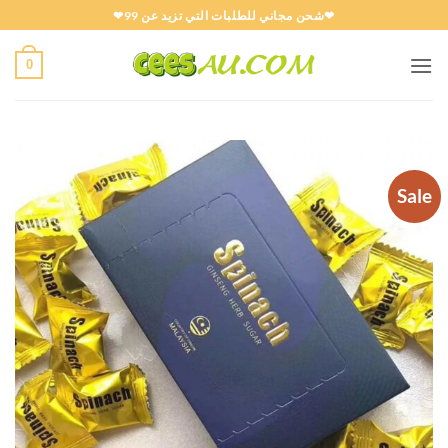
خطي
❤شحن مجاني للطلبات التي تزيد عن 99❤
لمحتوى
0
Sale