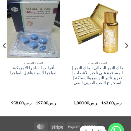
الصحة الجنسية
الصحة الجنسية
ملك النمر البنغالي الملك النمر |
أقراص الفياجرا الأمريكية
المساعدة على تأخير الانتصاب |
الفياجرا السيلدينافيل الفياجرا
تعزيز تأثير التوسيع والسماكة |
استخراج الطب الصيني النقي
نطاق
نطاق
ر.س
163.00
–
ر.س
1,000.00
ر.س
197.00
–
ر.س
958.00
السعر:
السعر:
من
من
خلال
خلال
MasterCard
Stripe
PayPal
Visa
اتصل بنا