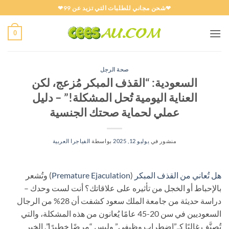
خطي
❤شحن مجاني للطلبات التي تزيد عن 99❤
لمحتوى
0
صحة الرجل
السعودية: “القذف المبكر مُزعج، لكن
العناية اليومية تُحل المشكلة!” – دليل
عملي لحماية صحتك الجنسية
منشور في
يوليو 12, 2025
بواسطة
الفياجرا العربية
هل تُعاني من القذف المبكر
(
Premature Ejaculation
) وتُشعر
بالإحباط أو الخجل من تأثيره على علاقاتك؟ أنت لست وحدك –
دراسة حديثة من جامعة الملك سعود كشفت أن 28% من الرجال
السعوديين في سن 20-45 عامًا يُعانون من هذه المشكلة، والتي
تُصنَّف غالبًا كـ”اضطراب وظيفي” وليس “مرضًا خطيرًا”. الخبر