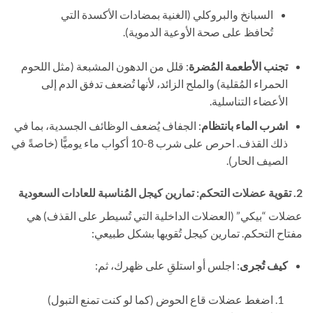
السبانخ والبروكلي (الغنية بمضادات الأكسدة التي
تُحافظ على صحة الأوعية الدموية).
تجنب الأطعمة المُضرة
: قلل من الدهون المشبعة (مثل اللحوم
الحمراء المُقلية) والملح الزائد، لأنها تُضعف تدفق الدم إلى
الأعضاء التناسلية.
اشرب الماء بانتظام
: الجفاف يُضعف الوظائف الجسدية، بما في
ذلك القذف. احرص على شرب 8-10 أكواب ماء يوميًّا (خاصةً في
الصيف الحار).
2. تقوية عضلات التحكم: تمارين كيجل المُناسبة للعادات السعودية
عضلات “بيكي” (العضلات الداخلية التي تُسيطر على القذف) هي
مفتاح التحكم. تمارين كيجل تُقويها بشكل طبيعي:
كيف تُجرى
: اجلس أو استلقِ على ظهرك، ثم:
اضغط عضلات قاع الحوض (كما لو كنت تمنع التبول)