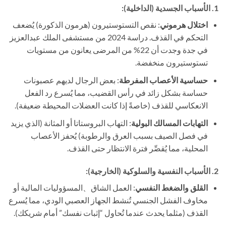
1. الأسباب الجسدية (الداخلية):
اختلال هرموني
: نقص التستوستيرون (هرمون الذكورة) يُضعف
التحكم في القذف. دراسة 2024 من مستشفى الملك عبدالعزيز
في جدة وجدت أن 22% من المرضى يعانون من مستويات
تستوستيرون منخفضة.
حساسية الأعصاب المفرطة
: بعض الرجال لديهم عصبونات
حساسة بشكل زائد في رأس القضيب، مما يُسرع رد الفعل
الانعكاسي للقذف (خاصةً إذا كانت العضلات المحيطة ضعيفة).
التهابات المسالك البولية
: التهاب البروستاتا أو المثانة (الذي يزيد
في فصل الصيف بسبب العرق والرطوبة) يُحفز الأعصاب
المحلية، مما يُقصِّر فترة الانتظار حتى القذف.
2. الأسباب النفسية والسلوكية (الخارجية):
القلق والضغط النفسي
: العمل الشاق、المسؤوليات المالية أو
مخاوف الفشل الجنسي تُنشط الجهاز العصبي الودي، مما يُسرع
القذف (مثلما يحدث عندما تُحاول “إثبات نفسك” أمام شريكك).