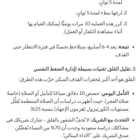
لمدة 5 ثوانٍ.
ارخِها ببطء لمدة 5 ثوانٍ.
كرر هذه العملية 10 مرات يوميًّا (يمكنك القيام بها
أثناء مشاهدة التلفاز أو العمل).
نتيجة
: بعد 4-6 أسابيع، ستلاحظ تحسنًا في فترة الانتظار حتى
القذف.
3. تقليل القلق: تقنيات بسيطة لإدارة الضغط النفسي
القلق هو أحد أكبر مُحفزات القذف المبكر. جرِّب هذه الطرق:
التأمل اليومي
: خصص 10 دقائق صباحًا للتأمل أو الصلاة (خاصةً
صلاة الفجر)، حيث أظهرت دراسات أن الصلاة المنتظمة تُقلِّل
مستويات الكورتيزول (هرمون الإجهاد) بنسبة 25%.
التحدث مع الشريك
: لا تُخفِّ الشعور بالقلق – شارك شريكك في
مشاكلك. دراسة سعودية وجدت أن 70% من النساء يُفضِّلن
صدق الشريك على “الاداء المثالي”.