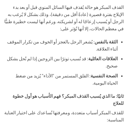
القذف المبكر هو حالة يُقذف فيها السائل المنوي قبل أو بعد بدء
الإيلاج بفترة قصيرة (عادةً أقل من دقيقة)، وذلك بشكل لا يُرغب به
الرجل أو يُسبب إزعاجًا له أو لشريكته. ورغم أنها ليست خطيرة طبيًّا
في معظم الحالات، إلا أنها تُؤثر على:
الثقة بالنفس
: يُشعر الرجل بالعجز أو الخوف من تكرار الموقف
أثناء العلاقة.
العلاقات العائلية
: قد تُسبب توترًا بين الزوجين إذا لم تُحل بشكل
صحيح.
الصحة النفسية
: القلق المستمر من “الأداء” يُزيد من ضغط
الحياة اليومية.
ثانيًا: ما الذي يُسبب القذف المبكر؟ فهم الأسباب هو أول خطوة
للعلاج
للقذف المبكر أسباب متعددة، ومعرفتها تُساعدك على اختيار العناية
المناسبة: