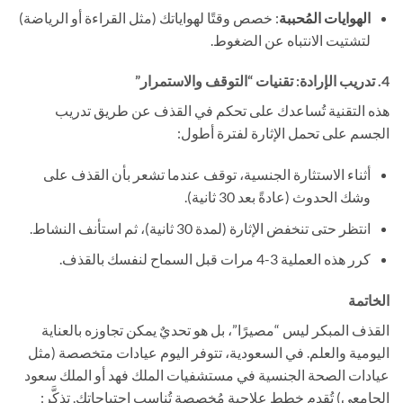
الهوايات المُحببة
: خصص وقتًا لهواياتك (مثل القراءة أو الرياضة)
لتشتيت الانتباه عن الضغوط.
4. تدريب الإرادة: تقنيات “التوقف والاستمرار”
هذه التقنية تُساعدك على تحكم في القذف عن طريق تدريب
الجسم على تحمل الإثارة لفترة أطول:
أثناء الاستثارة الجنسية، توقف عندما تشعر بأن القذف على
وشك الحدوث (عادةً بعد 30 ثانية).
انتظر حتى تنخفض الإثارة (لمدة 30 ثانية)، ثم استأنف النشاط.
كرر هذه العملية 3-4 مرات قبل السماح لنفسك بالقذف.
الخاتمة
القذف المبكر ليس “مصيرًا”، بل هو تحديٌ يمكن تجاوزه بالعناية
اليومية والعلم. في السعودية، تتوفر اليوم عيادات متخصصة (مثل
عيادات الصحة الجنسية في مستشفيات الملك فهد أو الملك سعود
الجامعي) تُقدم خطط علاجية مُخصصة تُناسب احتياجاتك. تذكَّر: