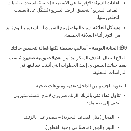
العادات السيئة
: الإفراط في الاستمناء (خاصةً باستخدام تقنيات
“القذف السريع” لتحقيق الرضا السريع) يُشكِّل عادةً يصعب
التخلص منها.
مشاكل العلاقة
: سوء التواصل مع الشريك أو الشعور باللوم يُزيد
من التوتر أثناء العلاقة الحميمة.
ثالثًا: العناية اليومية – أساليب بسيطة لكنها فعالة لتحسين حالتك
العلاج الفعال للقذف المبكر يبدأ من ​
تعديلات يومية صغيرة
​ تُناسب
نمط حياتك السعودي. إليك الخطوات التي أثبتت فعاليتها في
الدراسات المحلية:
1. تقوية الجسم من الداخل: تغذية ومنوعات صحية
تناول غذاء غني بالزنك
: الزنك ضروري لإنتاج التستوستيرون.
أضف إلى طعامك:
المحار (مثل الصدف البحرية) – مصدر غني بالزنك.
اللوز والجوز (خاصةً في وجبة الفطور).