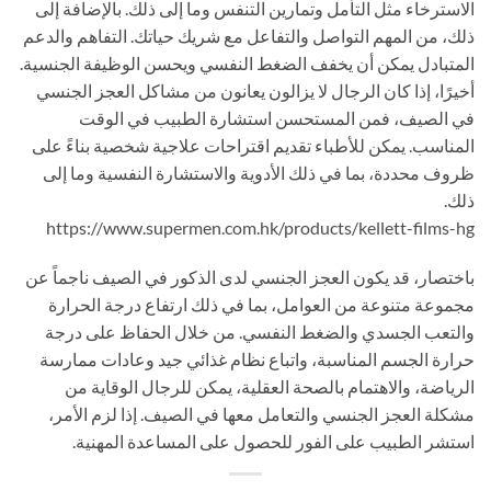
الاسترخاء مثل التأمل وتمارين التنفس وما إلى ذلك. بالإضافة إلى
ذلك، من المهم التواصل والتفاعل مع شريك حياتك. التفاهم والدعم
المتبادل يمكن أن يخفف الضغط النفسي ويحسن الوظيفة الجنسية.
أخيرًا، إذا كان الرجال لا يزالون يعانون من مشاكل العجز الجنسي
في الصيف، فمن المستحسن استشارة الطبيب في الوقت
المناسب. يمكن للأطباء تقديم اقتراحات علاجية شخصية بناءً على
ظروف محددة، بما في ذلك الأدوية والاستشارة النفسية وما إلى
ذلك.
https://www.supermen.com.hk/products/kellett-films-hg
باختصار، قد يكون العجز الجنسي لدى الذكور في الصيف ناجماً عن
مجموعة متنوعة من العوامل، بما في ذلك ارتفاع درجة الحرارة
والتعب الجسدي والضغط النفسي. من خلال الحفاظ على درجة
حرارة الجسم المناسبة، واتباع نظام غذائي جيد وعادات ممارسة
الرياضة، والاهتمام بالصحة العقلية، يمكن للرجال الوقاية من
مشكلة العجز الجنسي والتعامل معها في الصيف. إذا لزم الأمر،
استشر الطبيب على الفور للحصول على المساعدة المهنية.