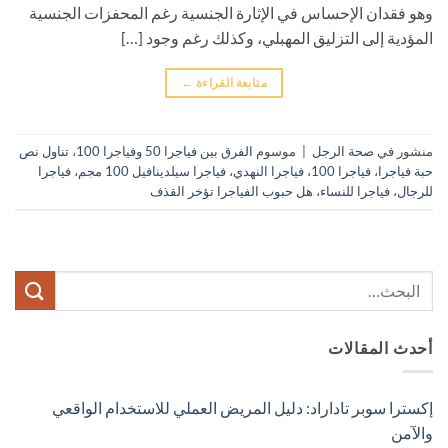
وهو فقدان الإحساس في الإثارة الجنسية رغم المحفزات الجنسية
المؤدية إلى التزليق المهبلي، وكذلك رغم وجود […]
متابعة القراءة
←
منشور في
صحة الرجل
|
موسوم
الفرق بين فياجرا 50 وفياجرا 100
،
تناول نص
حبة فياجرا
،
فياجرا 100
،
فياجرا النهدي
،
فياجرا سيلدينافيل 100 مجم
،
فياجرا
للرجال
،
فياجرا للنساء
،
هل حبوب الفياجرا تؤخر القذف
أحدث المقالات
إكسترا سوبر تاداراد: دليل المريض العملي للاستخدام الواقعي
والآمن