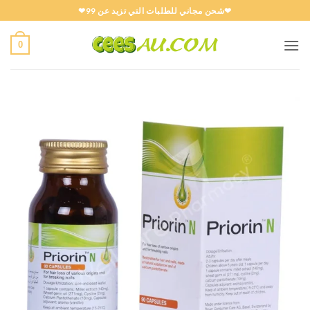
خطي
❤شحن مجاني للطلبات التي تزيد عن 99❤
لمحتوى
0