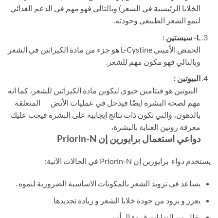
الخلايا الرئيسية في الشعر) وبالتالي فهو مهم في الدعم الغذائي
لنمو الشعر الطبيعي وجودته.
L- سيستين :
الحمض الأميني L-Cystine هو جزء من مادة الكيراتين في الشعر
وبالتالي فهو مكون مهم للشعر.
البيوتين :
البيوتين هو فيتامين حيوي لتكوين مادة الكيراتين للشعر، كما انه
مهم لصحة البشرة ايضًا فيدخل في عمليات الأيض المتعلقة
بالدهون، والتي تكون ذات نتائج إيجابية على البشرة فيجب عليك
معرفة روتين العناية بالبشرة،
دواعي استعمال برايورين إن Priorin-N
يستخدم دواء برايورين إن Priorin-N في الحالات الآتية:
يساعد في تزويد الشعر بالمكونات الاساسية الضرورية لنموه .
يعزز و يزود من جودة خلايا الشعر و زيادة تجديدها
يقلل من إلتهابات فروة الرأس.