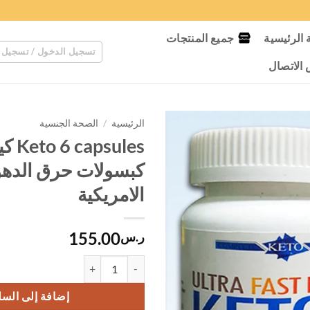
الرئيسية
جميع المنتجات
تسجيل الدخول / تسجيل 
لاتصال
الرئيسية
/
الصحة الجنسية
كبسولات حرق الده
الامريكية
155.00
ر.س
كمية Keto 6 capsules كيتو ٦ كبسولات حرق الدهون الامريكية
إضافة إلى السل