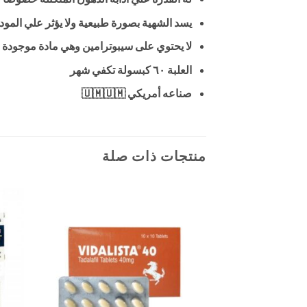
يسد الشهية بصورة طبيعية ولا يؤثر علي المود 
لا يحتوي على سيبوترامين وهي مادة موجودة ف
العلبة ٦٠ كبسولة تكفي شهر
صناعه أمريكي 🇺🇲🇺🇲
منتجات ذات صلة