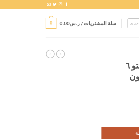
سلة المشتريات /
ر.س
0.00
0
جديد
Keto 6 capsules كيتو ٦
ون
ة