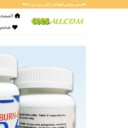
خطي
❤شحن مجاني للطلبات التي تزيد عن 99❤
لمحتوى
الصفحة 
شخص ا