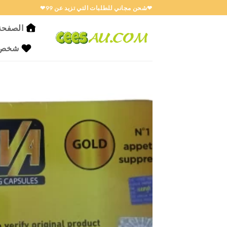
خطي
❤شحن مجاني للطلبات التي تزيد عن 99❤
لمحتوى
الصفحة 
شخص ا