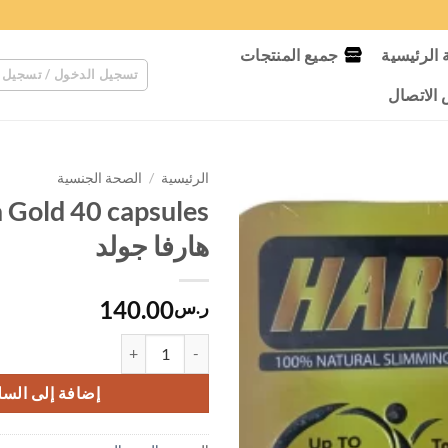
الرئيسية
جميع المنتجات
تسجيل الدخول / تسجيل 
لاتصال
الرئيسية
/
الصحة الجنسية
 Gold 40 capsules
هارفا جولد
140.00
ر.س
كمية Harva Gold 40 capsules هارفا جولد
إضافة إلى السل