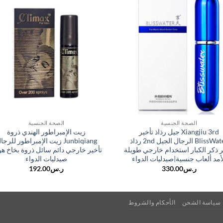
الصحة الجنسية
الصحة الجنسية
Xiangjiu 3rd جيل رذاذ تأخير
زيت الإمبراطور الهندي ذروة
BlissWater الرجال الجيل 2nd رذاذ
Junbiqiang زيت الإمبراطور للرجا
ر ذكر الكبار استخدام خارجي طويلة
تأخير خارجي دائم سائل ذروة بخاخ هو
أمد ألعاب جنسية|صيدليات الدواء
صيدليات الدواء
ر.س
330.00
ر.س
192.00
سياسة الشحن
الأحكام والشروط