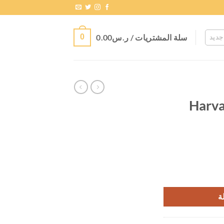
سلة المشتريات /
ر.س
0.00
0
جديد
Harva
ة