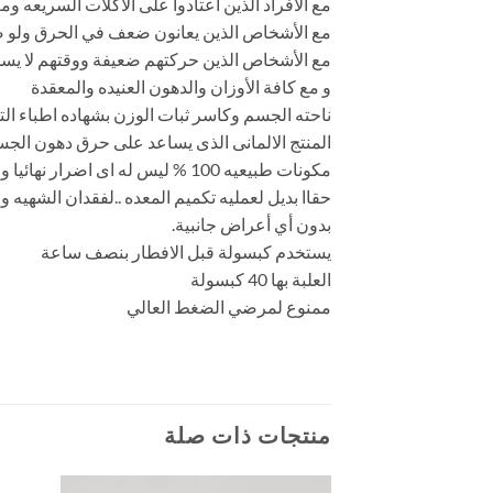
مع الأفراد الذين اعتادوا على الاكلات السريعه و
مع الأشخاص الذين يعانون ضعف في الحرق ولو
مع الأشخاص الذين حركتهم ضعيفة ووقتهم لا يسمح
و مع كافة الأوزان والدهون العنيده والمعقدة
ناحته الجسم وكاسر ثبات الوزن بشهاده اطباء ال
المنتج الالمانى الذى يساعد على حرق دهون الجس
مكونات طبيعيه 100 % ليس له اى اضرار نهائيا و ينصح به اطباء التخسيس
حقاا بديل لعمليه تكميم المعده ..لفقدان الشهي
بدون أي أعراض جانبية.
يستخدم كبسولة قبل الافطار بنصف ساعة
العلبة بها 40 كبسولة
ممنوع لمرضي الضغط العالي
منتجات ذات صلة