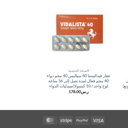
Sale
الصحة الجنسية
الصحة الج
عقار فيداليستا 40 سياليس 40 مجم دواء
سبانخ عرق الحصان ال
ل
40 مجم فعال لمدة تصل إلى 36 ساعة
الرابع عرق الحصان 
نغ|
لوح واحد / 10 كبسولا|صيدليات الدواء
السكر الطاقة السكر م
السبانخ السكر 30|صيدليات الدواء
ر.س
178.00
ا
ر.س
576.00
ر
ا
هو
ر.س
MasterCard
Stripe
PayPal
Visa