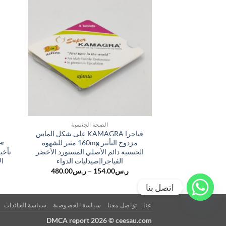
الصحة الجنسية
فياجرا KAMAGRA على شكل الماس
مزدوج التأثير 160mg مثير للشهوة
الجنسية دائم الأصلي المستورد الأخضر
تأخي
الفياجرا|صيدليات الدواء
ال
نطاق
ر.س
154.00
–
ر.س
480.00
السعر:
من
اتصل بنا
خلال
عنا
تواصل معنا
سياسة الخصوصية
سياسة العائدات
DMCA report 2026 © ceesau.com