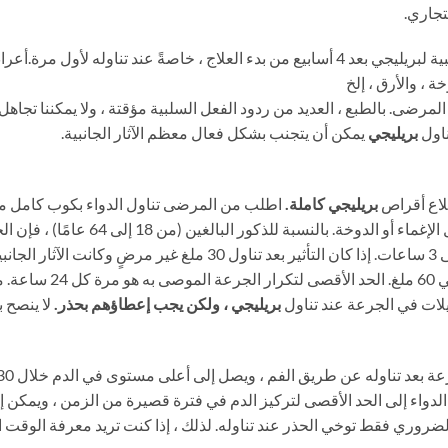
تجاري.
غالبًا ما تحدث الآثار الجانبية لبريليجي بعد 4 أسابيع من بدء العلاج ، خاصةً ع
ة ، والأرق ، إلخ
لمرضى. بالطبع ، العديد من ردود الفعل السلبية مؤقتة ، ولا يمكننا تجاهل 
ناول
بريليجي
يمكن أن يتجنب بشكل فعال معظم الآثار الجانبية.
تلاع أقراص
بريليجي كاملة.
اطلب من المرضى تناول الدواء بكوب كامل من
مجم ، والتي يجب تناولها قبل الجماع بحوالي 1 إلى 3 ساعات. إذا كان التأ
الجرعة إلى الحد الأقصى 
لات في الجرعة عند تناول
بريليجي ، ولكن يجب إعطاؤهم بحذر.
لا ينصح 
الدواء إلى الحد الأقصى لتركيز الدم في فترة قصيرة من الزمن ، ويمكن 
لضروري فقط توخي الحذر عند تناوله. لذلك ، إذا كنت تريد معرفة الوقت ا