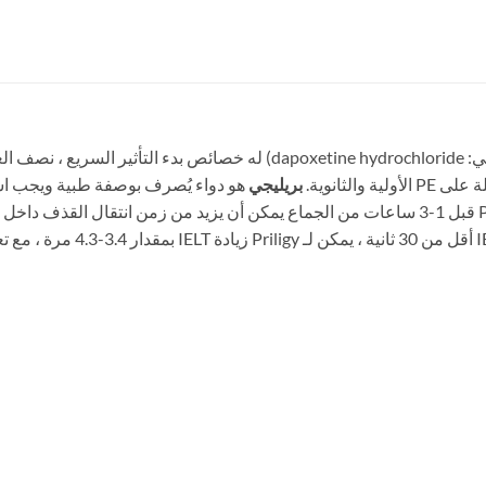
(الاسم الإنجليزي: Priligy ، الاسم الكيميائي: dapoxetine hydrochloride)
بريليجي
هو دواء يُصرف بوصفة طبية ويجب ا
2.5-3 مرات ، وفي المرضى الذين يع