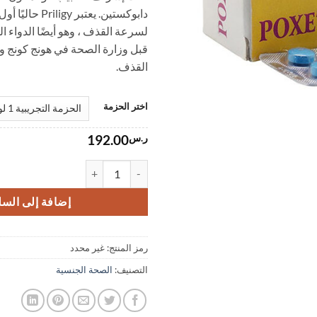
دابوكستين.
يعتبر Priligy ح
لسرعة القذف ، وهو أيضًا الدواء ا
قبل وزارة الصحة في هونج كونج وت
القذف.
اختر الحزمة
ر.س
192.00
كمية أقراص Priligy Dapoxetine Hydrochloride لعلاج العجز الجنسي الذكري والقذف المبكر
إضافة إلى السل
رمز المنتج:
غير محدد
التصنيف:
الصحة الجنسية