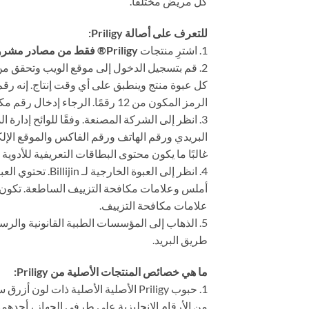
كل مريض مختلفًا.
للتعرف على أصالة Priligy:
1. اشترِ منتجات
Priligy® فقط من مصادر مشروعة.
الرمز المكون من 12 رقمًا. الرجاء إدخال رقم مكون من 12 رقمًا (لا تدخل الأحرف SN). سيتم إخبارك ما إذا كانت Priligy® التي تشتريها أصلية.
البريدي ورقم الهاتف ورقم الفاكس والموقع الإلك
غالبًا ما يكون محتوى البطاقات التعريفية للأدوية
4. انظر إلى ال
أملس وعلامات مكافحة التزييف الساطعة. تكون ال
علامات مكافحة التزييف.
5. الذهاب إلى المؤسسات الطبية القانونية والرسم
طريق البريد.
ما هي خصائص المنتجات الأصلية من Priligy:
من الأرقام الإنجليزية على طرفي الجهاز ، أحدهما ر