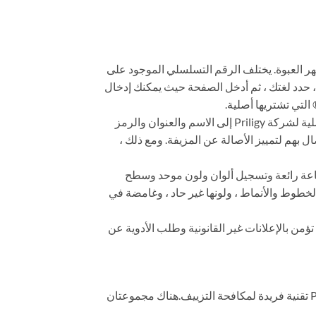
 الرقم التسلسلي للمنتج على ظهر العبوة. يختلف الرقم التسلسلي الموجود على
 عند تسجيل الدخول إلى موقع الويب ، أولاً ، حدد لغتك ، ثم أدخل الصفحة حيث يمكنك إدخال
3. انظر إلى الشركة المصنعة. وفقًا للوائح إدارة الدولة للغذاء والدواء ، يجب أن يشير دليل التعليمات الخاص بالمنتجات الأصلية لشركة Priligy إلى الاسم والعنوان والرمز
بهم لتمييز الأصالة عن المزيفة. ومع ذلك ،
نماط واضحة وطباعة رائعة وتسجيل ألوان ولون موحد وسطح
خطوط والأنماط ، ولونها غير حاد ، وغامضة في
تؤمن بالإعلانات غير القانونية وطلب الأدوية عن
1. حبوب Priligy الأصلية الأصلية ذات لون أزرق سماوي نقي ، ويعتمد جهاز رقائق الألومنيوم الذي يحتوي على حبوب Priligy تقنية فريدة لمكافحة التزييف.هناك مجموعتان