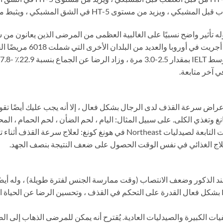
 تأثير واضح نسبيًا على الغالبية العظمى من المرضى الذين يعانون من 
راض سرعة القذف لدى الرجال بشكل فعال ، إلا أنه يجب عليك أيضًا تقوية 
نغ وتغذي الكلى. على سبيل المثال: اليام ، لحم الضأن ، لحم الحمام ، المحا
نغ: لعلاج سرعة القذف أثناء تناولك
العلاج الغذائي في نفس الوقت الحصول على ضعف النتيجة بنصف الجهد.
ذكور وضعف الانتصاب (وقت ممارسة الجنس لفترة طويلة) ، وله أيضًا ت
من اضطراب ثنائي القطب. يمكن أن يعزز Priligy بشكل فعال القدرة على التحكم في القذف ، وتحسين ا
ت الكبيرة والصيدليات العادية. يُقترح أنه يمكن للمرضى الذهاب إلى الص