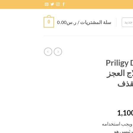
سلة المشتريات /
ر.س
0.00
0
جديد
Priligy Da
Hydro لعلاج العجز
لقذف
نطاق
1,10
السعر:
 ويجب استخدامه
من
رئيسي هو