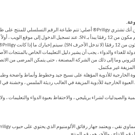
2. قم بتسجيل الدخول إلى موقع الويب وتحقق من أنك تشتري Priligy® أصلي: تتم طباعة
كل عبوة منتج وينطبق على أي وقت إنتاج. إنه رقم مكون من 12 رقمًا يبدأ بـ SN.
تروني وما إلى ذلك من الشركة المصنعة ، حتى يتمكن المرضى من الاتصال 
 المزيفة غير مكتمل.
عبوة الخارجية لـ Billijin. تحتوي العبوة الخارجية للأدوية المؤهلة على نسيج جيد وخطوط وأ
عبوة الخارجية للأدوية المزيفة في الغالب رديئة الملمس ، وخشنة في ال
ية والصيدليات لشراء بريليجي ، والاحتفاظ بعبوة الدواء والتعليمات ، ولا 
قم الإنتاج ، والآخر هو رقم المنتج.