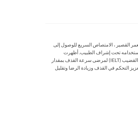
 له خصائص بدء التأثير السريع ، نصف العمر القصير ، الامتصاص السريع للوصول إلى
ستخدامه تحت إشراف الطبيب. أظهرت
الدراسات أن تناول 30 مجم و 60 مجم من Priligy قبل 1-3 ساعات من الجماع يمكن أن يزيد من زمن انتقال القذف داخل القضيب (IELT) لمرضى سرعة القذف بمقدار
انون من IELT أقل من 30 ثانية ، يمكن لـ Priligy زيادة IELT بمقدار 3.4-4.3 مرة ، مع تعزيز التحكم في القذف وزيادة الرضا وتقليل