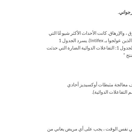
 ، والإسهال ، والأرق ، والإرهاق. كانت الأحداث الأكثر شيوعًا التي
أدت إلى التوقف عن تناول الدواء هي الغثيان (2.2٪ من الأشخاص الذين عولجوا بـ Infinitum) والدوخة (1.2٪ من الأشخاص الذين عولجوا بـ Intifex). يسرد الجدول 1
التفاعلات الدوائية الضارة التي حدثت في ≥ 1٪ من الأشخاص في المجموعات المعالجة بـ Infinizumab في هذه التجارب. الجدول 1: التفاعلات الدوائية الضارة التي حدثت
 مونوامين أوكسيديز (MAOIs) ، ولا يمكن استخدامه في غضون 14 يومًا بعد إيقاف معالجة مثبطات أوكسيديز أحادي
 وفي نفس الوقت ، يجب على أي مريض يعاني من