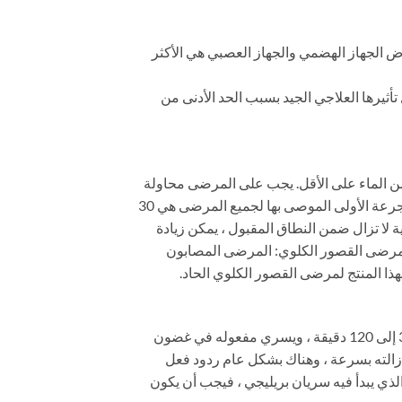
ند تناوله لأول مرة.أعراض الجهاز الهضمي والجهاز العصبي هي الأكثر
تأثيرها العلاجي الجيد بسبب الحد الأدنى من
 الماء على الأقل. يجب على المرضى محاولة
تجنب الإصابات الناجمة عن الأعراض البادرية مثل الإغماء أو الدوخة. بالنسبة للذكور البالغين (من 18 إلى 64 عامًا) ، فإن الجرعة الأولى الموصى بها لجميع المرضى هي 30
ثير بعد تناول 30 ملغ غير مرضٍ وكانت الآثار الجانبية لا تزال ضمن النطاق المقبول ، يمكن زيادة
للجرعة الموصى بها وهي 60 ملغ. الحد الأقصى لتكرار الجرعة الموصى به هو مرة كل 24 ساعة. مرضى القصور الكلوي: المرضى المصابون
بهذا المنتج لمرضى القصور الكلوي الحاد.
Priligine دواء يؤخر الوقت ، يمكن امتصاصه بسرعة بعد تناوله عن طريق الفم ، ويصل إلى أعلى مستوى في الدم خلال 30 إلى 120 دقيقة ، ويسري مفعوله في غضون
إزالته بسرعة ، وهناك بشكل عام ردود فعل
لذي يبدأ فيه سريان بريليجي ، فيجب أن يكون