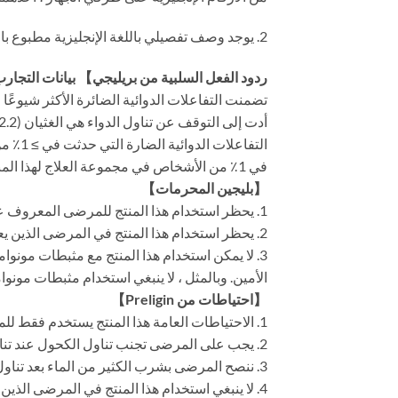
2. يوجد وصف تفصيلي باللغة الإنجليزية مطبوع بالليزر على ظهر المنتج
ردود الفعل السلبية من بريليجي】 بيانات التجار
في 1٪ من الأشخاص في مجموعة العلاج لهذا المنتج في 5 تجارب سريرية مزدوجة التعمية خاضعة للتحكم الوهمي لهذا المنتج “
【بليجين المحرمات】
1. يحظر استخدام هذا المنتج للمرضى المعروف عن الحساسية تجاه دابوكستين هيدروكلوريد أو أي سواغ.
2. يحظر استخدام هذا المنتج في المرضى الذين يعانون من أمراض القلب المرضية الواضحة.
الأمين. وبالمثل ، لا ينبغي استخدام مثبطات مونوامين أوكسيديز في غضون 7 أيام من التوقف عن 
【احتياطات من Preligin】
1. الاحتياطات العامة هذا المنتج يستخدم فقط للمرضى الذكور الذين يعانون من سرعة القذف.
2. يجب على المرضى تجنب تناول الكحول عند تناول هذا المنتج. إغماء قد يؤدي استخدام هذا المنتج إلى الإغماء أو الدوار.
3. ننصح المرضى بشرب الكثير من الماء بعد تناول بريليجي.
4. لا ينبغي استخدام هذا المنتج في المرضى ال