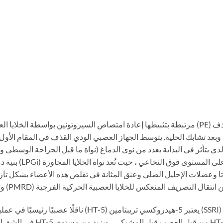
في علاج سرعة القذف (PE) مرتبطة بتثبيطها إعادة امتصاص السيروتونين بواسطة ال
وبعد تشابك الخلية. يتوسط الجهاز العصبي الودي القذف في المقام الأو
 يتأثر في البداية بعدد من نوى الدماغ (نواة ما قبل الجراحة الوسطى ون
بريليجي منعكس محرك ا
تصريف المنعكس للخلايا العصبية الحركية الفرجية (PMRD) وتقليل مدة PMRD.
مستويات أقل من 5-HT. Priligy يمن