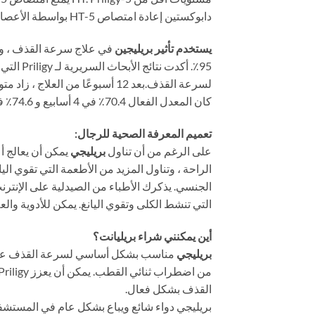
دابوكستين إعادة امتصاص 5-HT بواسطة الأعصاب قبل المشبكي ، ويزيد من مستوى 5-HT في الشق المشبكي ، ويثبط منعكس القذف.
يستخدم
تأثير بريليجين
في علاج سرعة القذف ، وله
لسرعة القذف.بعد 12 أسبوعًا من العلاج ، زاد متوسط ​​IELT بمقدار 2.5-3.0 مرة ، وزاد الرضا عن الجماع بنسبة 22.9٪ -27.8
كان المعدل الفعال 70.4٪ في 4 أسابيع و 74.6٪ في آخر متابعة.
تعميم المعرفة الصحية للرجال:
على الرغم من أن تناول
بريليجي
يمكن أن يعالج أع
الراحة ، وتناول المزيد من الأطعمة التي تقوي اليا
الجنسي. يذكرك الأطباء من الصيدلية على الإنترنت التابعة لصيدليات Northeast في هونغ كو
التي تنشط الكلى وتقوي اليانغ. يمكن للأدوية و
أين يمكنني شراء بريليانت؟
بريليجي
مناسب بشكل أساسي لسرعة القذف عند ال
القذف بشكل فعال.
بريليجي دواء شائع ويباع بشكل عام في المستشفيا