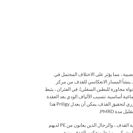
خلايا العصبية ، مما يؤثر على الاختلاف المحتمل في
ل. ينشأ المسار الانعكاسي للقذف من مركز
واة مجاورة للبطين السفلي). في الفئران ، يثبط
لقذف من خلال العمل على المستوى فوق النخاعي ، حيث تُعد نواة الخلايا المجاورة (LPGi) بنية دماغية أساسية. تتسبب الألياف الودي بعد العقدة
التي تغذي الحويصلات المنوية والأسهر والبروستاتا وعضلات الإحليل الصلي وعنق المثانة في تقلص هذه الأعضاء بشكل تآزري لتحقيق القذف. يمكن أن يعدل Priligy هذا
هو مثبط انتقائي لاسترداد السيروتونين (SSRI) يعتبر 5-هيدروكسي تريبتامين (5-HT) ناقلًا عصبيًا رئيسيًا في عملية القذف ، والرجال الذين يعانون من PE لديهم
ع امتصاص 5-HT من قبل العصب قبل المشبكي ، ويزيد من مستوى 5-HT في الشق المشبكي ، ويثبط منعكس القذف. يمنع