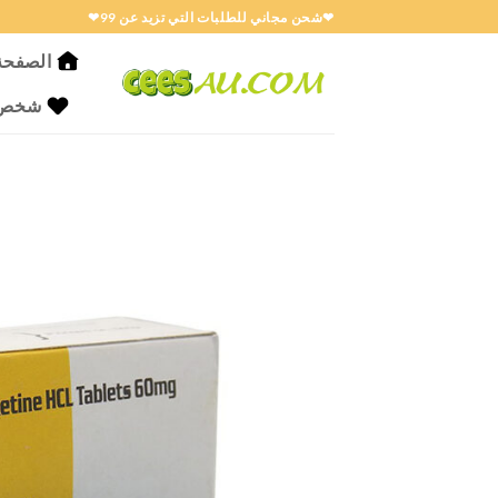
خطي
❤شحن مجاني للطلبات التي تزيد عن 99❤
لمحتوى
الصفحة 
شخص ا