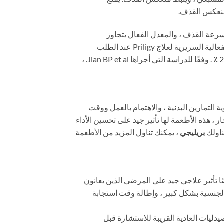
سرعة القذف ، والمعدل الفعال يتجاوز
95٪. أكدت نتائج الأبحاث السريرية لـ Priligy التي أجريت في أوروبا والعديد من البلدان الأخرى التي شملت 6018 مريضًا الفعالية السريرية لعلاج Priligy عند الطلب
٪
. وفقًا للدراسة التي أجراها Jian BP et al. ،
التمارين البدنية ، والاهتمام بالعمل ووقت
ر ، هذه الأطعمة لها تأثير جيد على تحسين الأداء
بريليجي
، يمكنك تناول المزيد من الأطعمة
أثير علاجي جيد على المرضى الذين يعانون
لرضا عن الحياة الجنسية بشكل كبير ، وإطالة وقت استجابة
يدليات العادية القريبة للاستشارة قبل