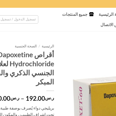
الرئيسية
جميع المنتجات
تسجيل الدخول / تسجيل 
لاتصال
الرئيسية
/
الصحة الجنسية
أقراص poxetine
chloride
الجنسي الذكري وا
المبكر
0.00
–
192.00
ر.س
ر.س
بريليجي دواء يُصرف بوصفة طبية
تحت إشراف الطبيب ، والمكون ال