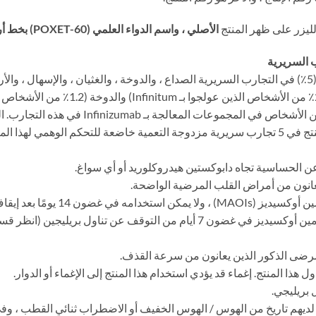
الأصلي ، واسم الدواء العلمي (POXET-60) بخط أرجواني.
ب السريرية
تضمنت التفاعلات الدوائية الضائرة الأكثر شيوعًا (5٪) في التجارب السريرية الصداع ، والدوخة ، والغثيان
3. لا يمكن استخدام هذا المنتج مع مثبطات
تناول بريليجين (انظر قسم التفاعلات الدوائية).
ذين لديهم تاريخ من الهوس / الهوس الخفيف أو الاضطراب ثنائي القطب ،